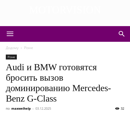
MOTORVISION
DISCOVER THE ART OF PUBLISHING
Додому
Різне
Різне
Audi и BMW готовятся
бросить вызов
доминированию Mercedes-
Benz G-Class
по
maxwelhelp
-
03.12.2025
32