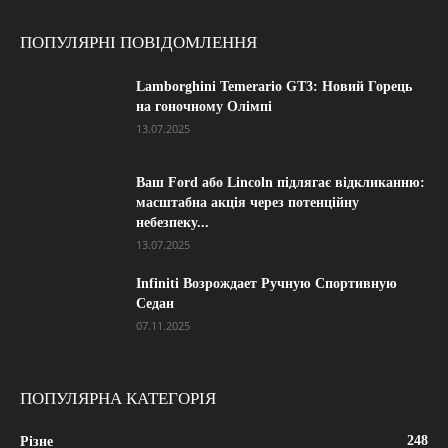
ПОПУЛЯРНІ ПОВІДОМЛЕННЯ
Lamborghini Temerario GT3: Новий Горець
на гоночному Олімпі
13.07.2025
Ваш Ford або Lincoln підлягає відкликанню:
масштабна акція через потенційну
небезпеку...
13.07.2025
Infiniti Возрождает Ручную Спортивную
Седан
07.11.2025
ПОПУЛЯРНА КАТЕГОРІЯ
248
Різне