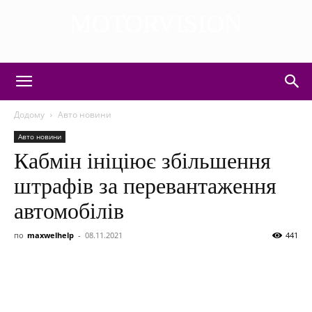
MOTORVISION
DISCOVER THE ART OF PUBLISHING
Додому
Авто новини
Авто новини
Кабмін ініціює збільшення
штрафів за перевантаження
автомобілів
по
maxwelhelp
-
08.11.2021
441