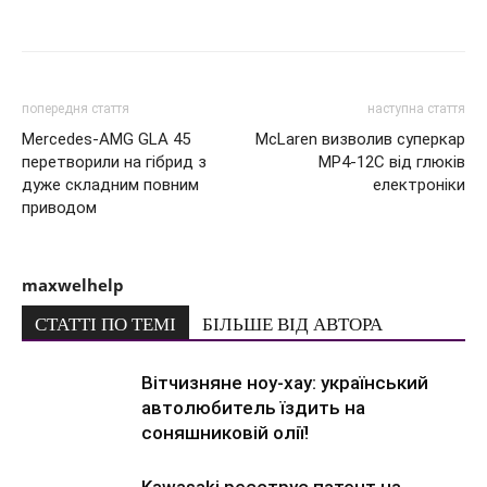
попередня стаття
наступна стаття
Mercedes-AMG GLA 45
McLaren визволив суперкар
перетворили на гібрид з
MP4-12C від глюків
дуже складним повним
електроніки
приводом
maxwelhelp
СТАТТІ ПО ТЕМІ
БІЛЬШЕ ВІД АВТОРА
Вітчизняне ноу-хау: український
автолюбитель їздить на
соняшниковій олії!