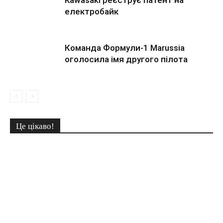
Kawasaki реєструє патент на
електробайк
Команда Формули-1 Marussia
оголосила імя другого пілота
Це цікаво!