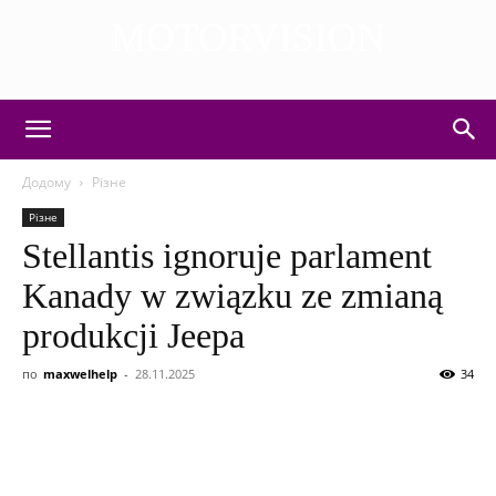
MOTORVISION
DISCOVER THE ART OF PUBLISHING
Додому
Різне
Різне
Stellantis ignoruje parlament
Kanady w związku ze zmianą
produkcji Jeepa
по
maxwelhelp
-
28.11.2025
34