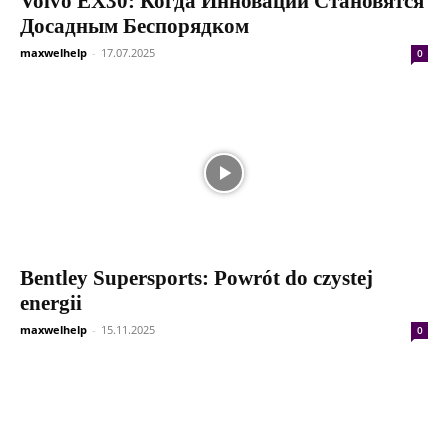
Volvo EX30: Когда Инновации Становятся
Досадным Беспорядком
maxwelhelp
-
17.07.2025
0
Bentley Supersports: Powrót do czystej
energii
maxwelhelp
-
15.11.2025
0