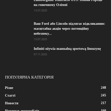
на гоночному Олімпі
13.07.2025
Ваш Ford або Lincoln підлягає відкликанню:
масштабна акція через потенційну
небезпеку...
13.07.2025
Infiniti ożywia manualną sportową limuzynę
07.11.2025
ПОПУЛЯРНА КАТЕГОРІЯ
248
Різне
245
Статті
217
Новости
160
Новинки автомобілів