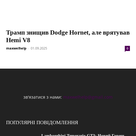
Трамп знищив Dodge Hornet, але врятував
Hemi V8
maxwelhelp
-
01.09.2025
0
зв'язатися з нами:
maxwelhelp@gmail.com
ПОПУЛЯРНІ ПОВІДОМЛЕННЯ
Lamborghini Temerario GT3: Новий Горець