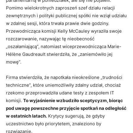
parlamentarną w poniedziałek, ale się nie pojawili.
Pomimo wielokrotnych zaproszeń szef działu relacji
zewnętrznych i polityki publicznej spółki nie wziął udziału
w zdalnej sesji, która trwała prawie dwie godziny.
Przewodnicząca komisji Kelly McCauley wyraziła swoje
rozczarowanie, nazywając tę ​​nieobecność
„oszałamiającą”, natomiast wiceprzewodnicząca Marie-
Hélène Gaudreault stwierdziła, że ​​„zaniemówiło jej
mowę”.
Firma stwierdziła, że ​​napotkała nieokreślone „trudności
techniczne”, które uniemożliwiły zdalny udział, chociaż
rzekomo przeprowadziła udane testy z zespołem IT
komisji.
To wyjaśnienie wzbudziło sceptycyzm, biorąc
pod uwagę powszechne przyjęcie spotkań na odległość
w ostatnich latach.
Krytycy sugerują, że gdyby
uczestnictwo było priorytetem, znaleziono by
rozwiązanie.