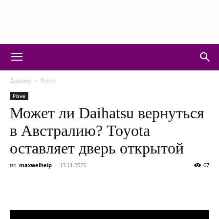
MOTORVISION
DISCOVER THE ART OF PUBLISHING
Додому
Різне
Різне
Может ли Daihatsu вернуться
в Австралию? Toyota
оставляет дверь открытой
по
maxwelhelp
-
13.11.2025
67