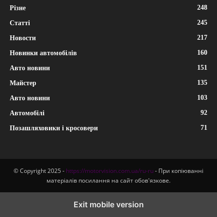
248
Різне
245
Статті
217
Новости
160
Новинки автомобілів
151
Авто новини
135
Майстер
103
Авто новини
92
Автомобілі
71
Позашляховики і кросовери
© Copyright 2025 -
https://motorvision.com.ua/ru-ru
- При копіюванні
матеріалів посилання на сайт обов'язкове.
Exit mobile version