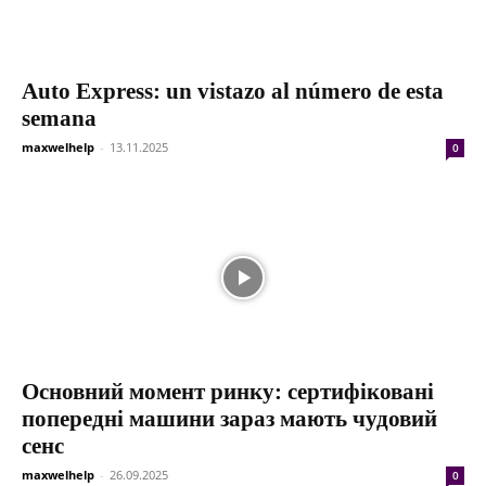
Auto Express: un vistazo al número de esta
semana
maxwelhelp
-
13.11.2025
0
Основний момент ринку: сертифіковані
попередні машини зараз мають чудовий
сенс
maxwelhelp
-
26.09.2025
0