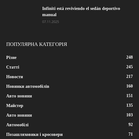
Infiniti está reviviendo el sedán deportivo
manual
07.11.2025
ПОПУЛЯРНА КАТЕГОРІЯ
248
Різне
245
Статті
217
Новости
160
Новинки автомобілів
151
Авто новини
135
Майстер
103
Авто новини
92
Автомобілі
71
Позашляховики і кросовери