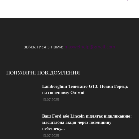
зв'язатися з нами:
maxwelhelp@gmail.com
ПОПУЛЯРНІ ПОВІДОМЛЕННЯ
Lamborghini Temerario GT3: Новий Горець
на гоночному Олімпі
13.07.2025
Ваш Ford або Lincoln підлягає відкликанню:
масштабна акція через потенційну
небезпеку...
13.07.2025