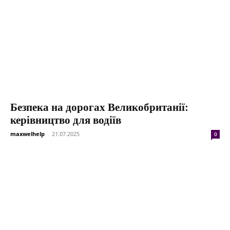
Безпека на дорогах Великобританії:
керівництво для водіїв
maxwelhelp
-
21.07.2025
0