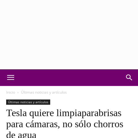
Motorvision:
Inicio
Últimas noticias y artículos
Últimas noticias y artículos
Tesla quiere limpiaparabrisas
Noticias
para cámaras, no sólo chorros
de agua