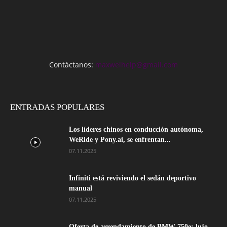
Contáctanos:
maxwelhelp@gmail.com
ENTRADAS POPULARES
Los líderes chinos en conducción autónoma,
WeRide y Pony.ai, se enfrentan...
07.11.2025
Infiniti está reviviendo el sedán deportivo
manual
07.11.2025
Oferta de arrendamiento de BMW 750e: lujo