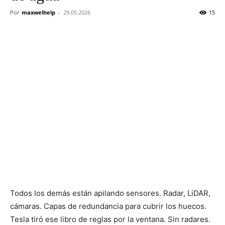
de
Por
maxwelhelp
-
29.05.2026
15
coches,
análisis
y
tecnología
Todos los demás están apilando sensores. Radar, LiDAR,
cámaras. Capas de redundancia para cubrir los huecos.
Tesla tiró ese libro de reglas por la ventana. Sin radares.