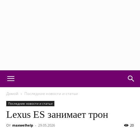
Motorvision:
Домой
Последние новости и статьи
Последние новости и статьи
Lexus ES занимает трон
новости
От
maxwelhelp
-
29.05.2026
20